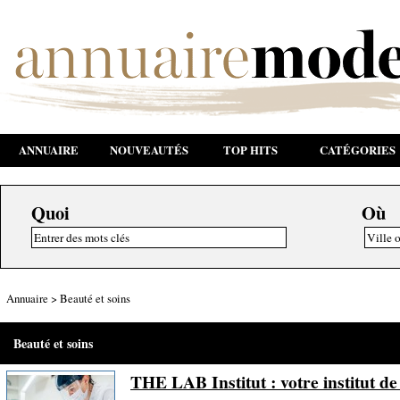
ANNUAIRE
NOUVEAUTÉS
TOP HITS
CATÉGORIES
Quoi
Où
Annuaire
>
Beauté et soins
Beauté et soins
THE LAB Institut : votre institut d