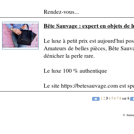
Rendez-vous...
Bête Sauvage : expert en objets de 
Le luxe à petit prix est aujourd'hui po
Amateurs de belles pièces, Bête Sauv
dénicher la perle rare.
Le luxe 100 % authentique
Le site https://betesauvage.com est spé
1
2
3
4
5
6
7
8
sur 8
© Annu