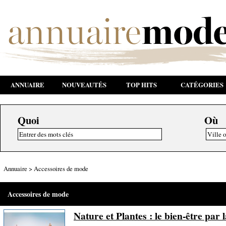
ANNUAIRE
NOUVEAUTÉS
TOP HITS
CATÉGORIES
Quoi
Où
Annuaire
>
Accessoires de mode
Accessoires de mode
Nature et Plantes : le bien-être par 