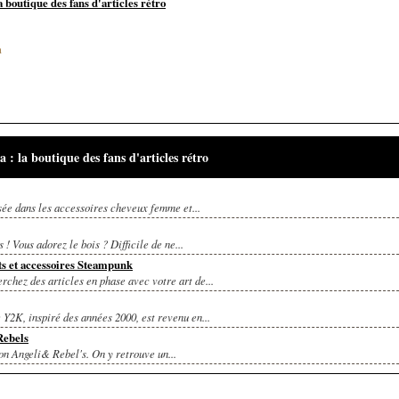
 boutique des fans d'articles rétro
m
 la boutique des fans d'articles rétro
sée dans les accessoires cheveux femme et...
! Vous adorez le bois ? Difficile de ne...
ts et accessoires Steampunk
rchez des articles en phase avec votre art de...
Y2K, inspiré des années 2000, est revenu en...
Rebels
ion Angeli& Rebel's. On y retrouve un...