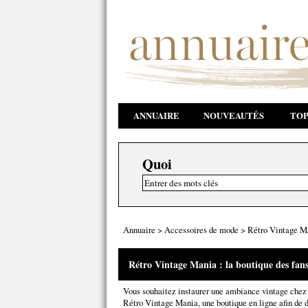
ANNUAIRE
NOUVEAUTÉS
TOP
Quoi
Annuaire
>
Accessoires de mode
>
Rétro Vintage Man
Rétro Vintage Mania : la boutique des fans 
Vous souhaitez instaurer une ambiance vintage chez 
Rétro Vintage Mania, une boutique en ligne afin de d