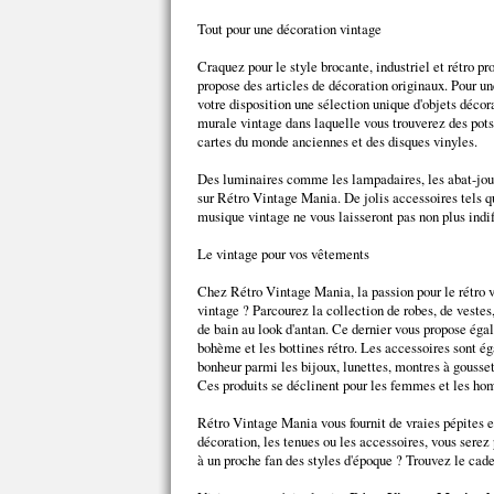
Tout pour une décoration vintage
Craquez pour le style brocante, industriel et rétro p
propose des articles de décoration originaux. Pour u
votre disposition une sélection unique d'objets décor
murale vintage dans laquelle vous trouverez des pots
cartes du monde anciennes et des disques vinyles.
Des luminaires comme les lampadaires, les abat-jour
sur Rétro Vintage Mania. De jolis accessoires tels qu
musique vintage ne vous laisseront pas non plus indif
Le vintage pour vos vêtements
Chez Rétro Vintage Mania, la passion pour le rétro
vintage ? Parcourez la collection de robes, de vestes,
de bain au look d'antan. Ce dernier vous propose ég
bohème et les bottines rétro. Les accessoires sont ég
bonheur parmi les bijoux, lunettes, montres à gousset
Ces produits se déclinent pour les femmes et les h
Rétro Vintage Mania vous fournit de vraies pépites e
décoration, les tenues ou les accessoires, vous serez 
à un proche fan des styles d'époque ? Trouvez le cade