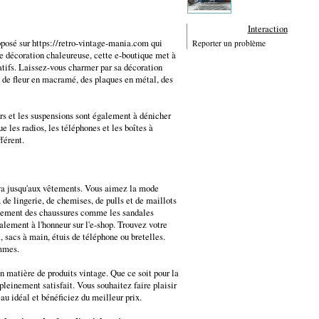
Interaction
roposé sur https://retro-vintage-mania.com qui
Reporter un problème
ne décoration chaleureuse, cette e-boutique met à
atifs. Laissez-vous charmer par sa décoration
 de fleur en macramé, des plaques en métal, des
s et les suspensions sont également à dénicher
e les radios, les téléphones et les boîtes à
férent.
 va jusqu'aux vêtements. Vous aimez la mode
 de lingerie, de chemises, de pulls et de maillots
alement des chaussures comme les sandales
alement à l'honneur sur l'e-shop. Trouvez votre
, sacs à main, étuis de téléphone ou bretelles.
ommes.
n matière de produits vintage. Que ce soit pour la
pleinement satisfait. Vous souhaitez faire plaisir
au idéal et bénéficiez du meilleur prix.