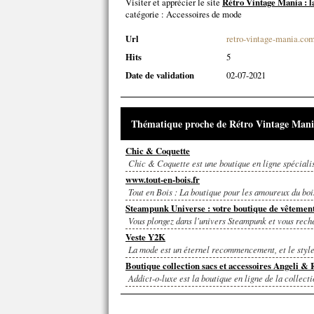
Visiter et apprécier le site
Rétro Vintage Mania : la
catégorie :
Accessoires de mode
Url
retro-vintage-mania.co
Hits
5
Date de validation
02-07-2021
Thématique proche de Rétro Vintage Mania :
Chic & Coquette
Chic & Coquette est une boutique en ligne spéciali
www.tout-en-bois.fr
Tout en Bois : La boutique pour les amoureux du bois 
Steampunk Universe : votre boutique de vêtemen
Vous plongez dans l'univers Steampunk et vous reche
Veste Y2K
La mode est un éternel recommencement, et le style 
Boutique collection sacs et accessoires Angeli & 
Addict-o-luxe est la boutique en ligne de la collect