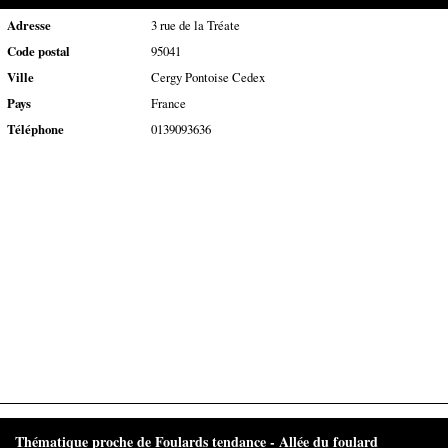
Adresse
3 rue de la Tréate
Code postal
95041
Ville
Cergy Pontoise Cedex
Pays
France
Téléphone
0139093636
Thématique proche de Foulards tendance - Allée du foulard