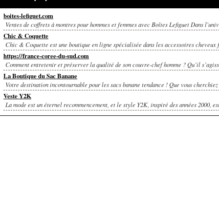
boites-lefiguet.com
Ventes de coffrets à montres pour hommes et femmes avec Boîtes Lefiguet Dans l'unive
Chic & Coquette
Chic & Coquette est une boutique en ligne spécialisée dans les accessoires cheveux 
https://france-coree-du-sud.com
Comment entretenir et préserver la qualité de son couvre-chef homme ? Qu’il s’agisse
La Boutique du Sac Banane
Votre destination incontournable pour les sacs banane tendance ! Que vous cherchiez u
Veste Y2K
La mode est un éternel recommencement, et le style Y2K, inspiré des années 2000, est