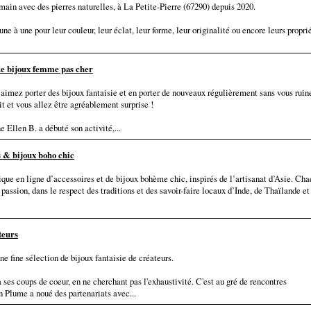
 main avec des pierres naturelles, à La Petite-Pierre (67290) depuis 2020.
une à une pour leur couleur, leur éclat, leur forme, leur originalité ou encore leurs propri
 de bijoux femme pas cher
imez porter des bijoux fantaisie et en porter de nouveaux régulièrement sans vous ruin
it et vous allez être agréablement surprise !
 Ellen B. a débuté son activité,...
 & bijoux boho chic
que en ligne d’accessoires et de bijoux bohème chic, inspirés de l’artisanat d’Asie. Ch
passion, dans le respect des traditions et des savoir-faire locaux d’Inde, de Thaïlande et
teurs
e fine sélection de bijoux fantaisie de créateurs.
à ses coups de coeur, en ne cherchant pas l'exhaustivité. C'est au gré de rencontres
 Plume a noué des partenariats avec...