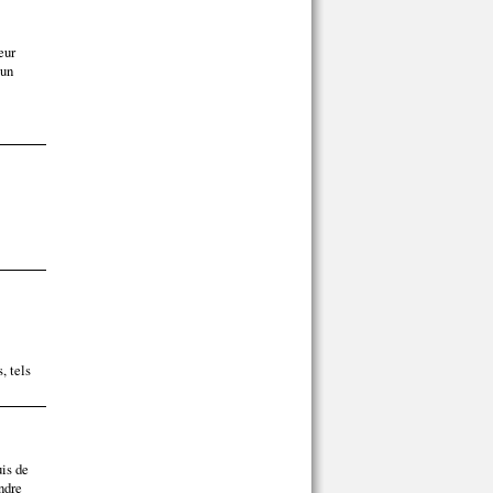
eur
'un
, tels
uis de
ndre