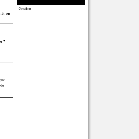
Gestion
étés en
er ?
aque
 du