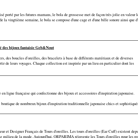
isé porté par les futures mamans, le bola de grossesse met de façon très jolie en valeur l
de la vingtième semaine, le bola se compose d'une cage et d'une bille sonore ainsi que d
é des bijoux fantaisie Geb&Nout
s, des boucles d’oreilles, des bracelets à base de différents matériaux et de diverses
ir de leurs voyages. Chaque collection est inspirée par un lieu en particulier dont les
 en ligne française qui confectionne des bijoux et accessoires d'inspiration japonaise.
 boutique de nombreux bijoux d'inspiration traditionnelle japonaise chics et sophistiqués
et Designer Français de Tours d'oreilles. Les tours d'oreilles (Ear Cuff) existent dep
e milieu de la mode. Aujourd'hui, ORPARIMA réinvente les Tours d'oreilles pour les re