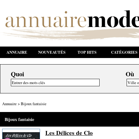
ANNUAIRE
NOUVEAUTÉS
TOP HITS
CATÉGORIES
Quoi
Où
Annuaire
>
Bijoux fantaisie
Bijoux fantaisie
Les Délices de Clo