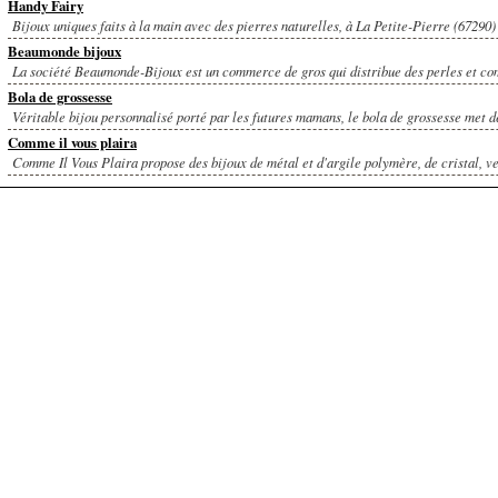
Handy Fairy
Bijoux uniques faits à la main avec des pierres naturelles, à La Petite-Pierre (67290) 
Beaumonde bijoux
La société Beaumonde-Bijoux est un commerce de gros qui distribue des perles et com
Bola de grossesse
Véritable bijou personnalisé porté par les futures mamans, le bola de grossesse met de
Comme il vous plaira
Comme Il Vous Plaira propose des bijoux de métal et d'argile polymère, de cristal, ver