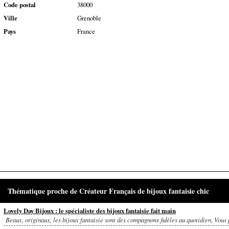
Code postal
38000
Ville
Grenoble
Pays
France
Thématique proche de Créateur Français de bijoux fantaisie chic
Lovely Day Bijoux : le spécialiste des bijoux fantaisie fait main
Beaux, originaux, les bijoux fantaisie sont des compagnons fidèles au quotidien. Vous 