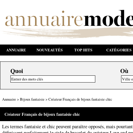
ANNUAIRE
NOUVEAUTÉS
TOP HITS
CATÉGORIES
Quoi
Où
Annuaire
>
Bijoux fantaisie
>
Créateur Français de bijoux fantaisie chic
Créateur Français de bijoux fantaisie chic
Les termes fantaisie et chic peuvent paraître opposés, mais pourtant
définissent parfaitement le style de bracelet du créateur Love and pe