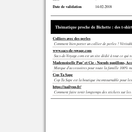
Date de validation
14-02-2018
Thématique proche de Bichette : des t-shir
Colliers avec des perles
Comment bien porter un collier de perles ? Véritable
www.sacs-de-voyage.com
Sacs-de-Voyage.com est un site dédié à tout ce qui t
Mademoiselle Pap’ et Cie - Noeuds papillons, Acce
Marque d'accessoires pour toute la famille 100% ma
Cop Ta Sape
Cop Ta Sape est la boutique incontournable pour les 
https://nailyup.fr/
Comment faire tenir longtemps des stickers sur les o