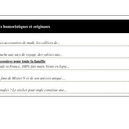
ts humoristiques et originaux
s accessoires de mode, les colliers de...
ouche aux sacs de voyage, des valises aux...
ssoires pour toute la famille
de in France, 100% fait main. Vente en ligne...
fans de Mister V et de son univers unique....
ngles ? Le sticker pour ongle constitue une...