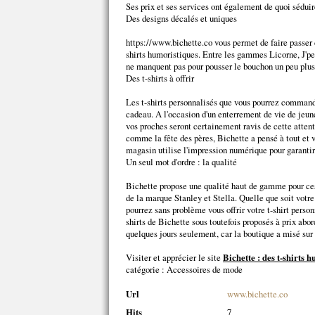
Ses prix et ses services ont également de quoi séduir
Des designs décalés et uniques
https://www.bichette.co vous permet de faire passer 
shirts humoristiques. Entre les gammes Licorne, J'p
ne manquent pas pour pousser le bouchon un peu plus
Des t-shirts à offrir
Les t-shirts personnalisés que vous pourrez commander
cadeau. A l'occasion d'un enterrement de vie de jeune 
vos proches seront certainement ravis de cette attent
comme la fête des pères, Bichette a pensé à tout et
magasin utilise l'impression numérique pour garanti
Un seul mot d'ordre : la qualité
Bichette propose une qualité haut de gamme pour ces 
de la marque Stanley et Stella. Quelle que soit votr
pourrez sans problème vous offrir votre t-shirt personn
shirts de Bichette sous toutefois proposés à prix abo
quelques jours seulement, car la boutique a misé sur l
Visiter et apprécier le site
Bichette : des t-shirts 
catégorie :
Accessoires de mode
Url
www.bichette.co
Hits
7