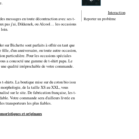
e.
Interaction
des messages en toute décontraction avec ses t-
Reporter un problème
eux pas j'ai, Dikkenek, ou Alcool… les occasions
 loin.
 sur Bichette sont parfaits à offrir en tant que
fille, d'un anniversaire, ou toute autre occasion,
ion particulière. Pour les occasions spéciales
 vous a concocté une gamme de t-shirt papa. Le
r une qualité irréprochable de votre commande.
t-shirts. La boutique mise sur du coton bio issu
e morphologie, de la taille XS au XXL, vous
alisé sur le site. De fabrication française, les t-
rdable. Votre commande sera d'ailleurs livrée en
es transporteurs les plus fiables.
humoristiques et originaux