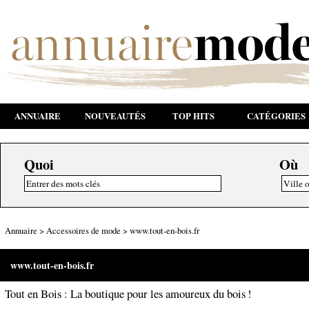
ANNUAIRE
NOUVEAUTÉS
TOP HITS
CATÉGORIES
Quoi
Où
Annuaire
>
Accessoires de mode
>
www.tout-en-bois.fr
www.tout-en-bois.fr
Tout en Bois : La boutique pour les amoureux du bois !