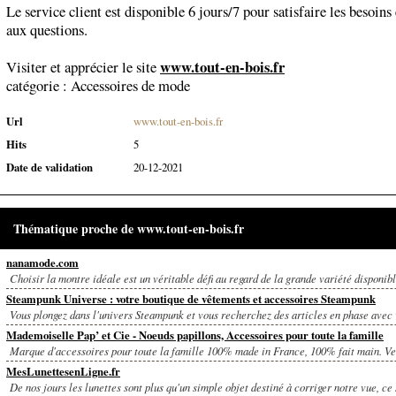
Le service client est disponible 6 jours/7 pour satisfaire les besoins
aux questions.
www.tout-en-bois.fr
Visiter et apprécier le site
catégorie :
Accessoires de mode
Url
www.tout-en-bois.fr
Hits
5
Date de validation
20-12-2021
Thématique proche de www.tout-en-bois.fr
nanamode.com
Choisir la montre idéale est un véritable défi au regard de la grande variété disponible
Steampunk Universe : votre boutique de vêtements et accessoires Steampunk
Vous plongez dans l'univers Steampunk et vous recherchez des articles en phase avec v
Mademoiselle Pap’ et Cie - Noeuds papillons, Accessoires pour toute la famille
Marque d'accessoires pour toute la famille 100% made in France, 100% fait main. Ven
MesLunettesenLigne.fr
De nos jours les lunettes sont plus qu'un simple objet destiné à corriger notre vue, ce s