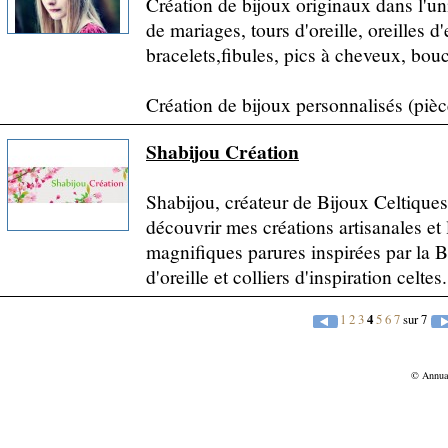
Création de bijoux originaux dans l'u
de mariages, tours d'oreille, oreilles d'
bracelets,fibules, pics à cheveux, boucl
Création de bijoux personnalisés (pièc
Shabijou Création
Shabijou, créateur de Bijoux Celtiques
découvrir mes créations artisanales et
magnifiques parures inspirées par la B
d'oreille et colliers d'inspiration celtes.
1
2
3
4
5
6
7
sur 7
© Annu