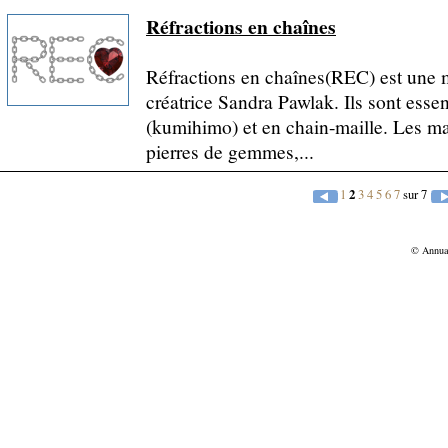
Réfractions en chaînes
Réfractions en chaînes(REC) est une 
créatrice Sandra Pawlak. Ils sont essen
(kumihimo) et en chain-maille. Les mati
pierres de gemmes,...
1
2
3
4
5
6
7
sur 7
© Annu