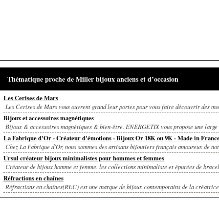
Thématique proche de Miller bijoux anciens et d’occasion
Les Cerises de Mars
Les Cerises de Mars vous ouvrent grand leur portes pour vous faire découvrir des mod
Bijoux et accessoires magnétiques
Bijoux & accessoires magnétiques & bien-être. ENERGETIX vous propose une large 
La Fabrique d'Or - Créateur d'émotions - Bijoux Or 18K ou 9K - Made in Franc
Chez La Fabrique d'Or, nous sommes des artisans bijoutiers français amoureux de notr
Ursul créateur bijoux minimalistes pour hommes et femmes
Créateur de bijoux homme et femme. les collections minimaliste et épurées de bracel
Réfractions en chaînes
Réfractions en chaînes(REC) est une marque de bijoux contemporains de la créatrice 