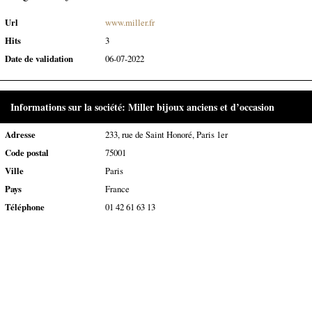
Url
www.miller.fr
Hits
3
Date de validation
06-07-2022
Informations sur la société: Miller bijoux anciens et d’occasion
Adresse
233, rue de Saint Honoré, Paris 1er
Code postal
75001
Ville
Paris
Pays
France
Téléphone
01 42 61 63 13