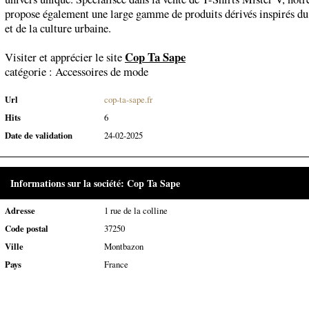
propose également une large gamme de produits dérivés inspirés du
et de la culture urbaine.
Cop Ta Sape
Visiter et apprécier le site
catégorie :
Accessoires de mode
Url
cop-ta-sape.fr
Hits
6
Date de validation
24-02-2025
Informations sur la société: Cop Ta Sape
Adresse
1 rue de la colline
Code postal
37250
Ville
Montbazon
Pays
France