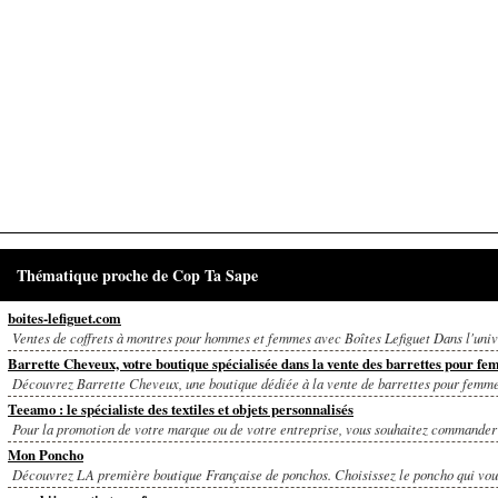
Thématique proche de Cop Ta Sape
boites-lefiguet.com
Ventes de coffrets à montres pour hommes et femmes avec Boîtes Lefiguet Dans l'unive
Barrette Cheveux, votre boutique spécialisée dans la vente des barrettes pour f
Découvrez Barrette Cheveux, une boutique dédiée à la vente de barrettes pour femmes
Teeamo : le spécialiste des textiles et objets personnalisés
Pour la promotion de votre marque ou de votre entreprise, vous souhaitez commander d
Mon Poncho
Découvrez LA première boutique Française de ponchos. Choisissez le poncho qui vous