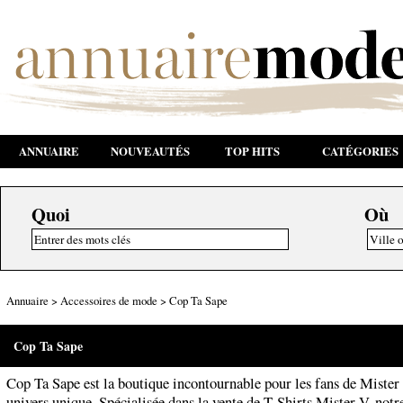
ANNUAIRE
NOUVEAUTÉS
TOP HITS
CATÉGORIES
Quoi
Où
Annuaire
>
Accessoires de mode
>
Cop Ta Sape
Cop Ta Sape
Cop Ta Sape est la boutique incontournable pour les fans de Mister
univers unique. Spécialisée dans la vente de T-Shirts Mister V, notr