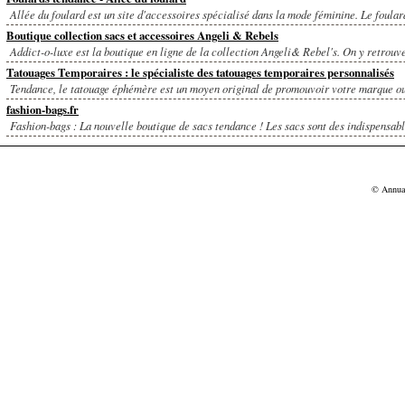
Allée du foulard est un site d'accessoires spécialisé dans la mode féminine. Le foulard
Boutique collection sacs et accessoires Angeli & Rebels
Addict-o-luxe est la boutique en ligne de la collection Angeli& Rebel's. On y retrouve
Tatouages Temporaires : le spécialiste des tatouages temporaires personnalisés
Tendance, le tatouage éphémère est un moyen original de promouvoir votre marque ou 
fashion-bags.fr
Fashion-bags : La nouvelle boutique de sacs tendance ! Les sacs sont des indispensable
© Annu