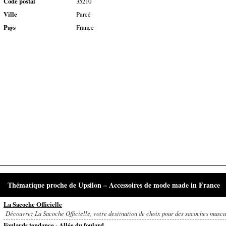
Code postal
35210
Ville
Parcé
Pays
France
Thématique proche de Upsilon – Accessoires de mode made in France
La Sacoche Officielle
Découvrez La Sacoche Officielle, votre destination de choix pour des sacoches masculi
Foulards tendance - Allée du foulard