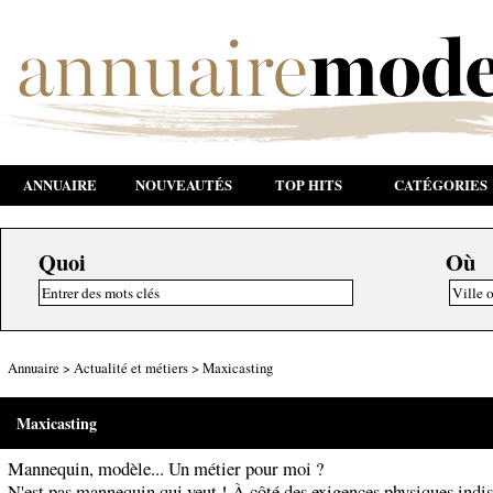
ANNUAIRE
NOUVEAUTÉS
TOP HITS
CATÉGORIES
Quoi
Où
Annuaire
>
Actualité et métiers
>
Maxicasting
Maxicasting
Mannequin, modèle... Un métier pour moi ?
N'est pas mannequin qui veut ! À côté des exigences physiques indi