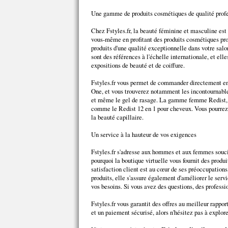
Une gamme de produits cosmétiques de qualité prof
Chez Fstyles.fr, la beauté féminine et masculine est
vous-même en profitant des produits cosmétiques pro
produits d'une qualité exceptionnelle dans votre sa
sont des références à l'échelle internationale, et ell
expositions de beauté et de coiffure.
Fstyles.fr vous permet de commander directement e
One, et vous trouverez notamment les incontournable
et même le gel de rasage. La gamme femme Redist, qu
comme le Redist 12 en 1 pour cheveux. Vous pourrez a
la beauté capillaire.
Un service à la hauteur de vos exigences
Fstyles.fr s'adresse aux hommes et aux femmes souci
pourquoi la boutique virtuelle vous fournit des prod
satisfaction client est au cœur de ses préoccupations,
produits, elle s'assure également d'améliorer le servi
vos besoins. Si vous avez des questions, des professio
Fstyles.fr vous garantit des offres au meilleur rappor
et un paiement sécurisé, alors n'hésitez pas à explor