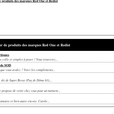
 de produits des marques Red One et Redist
eur de produits des marques Red One et Redist
étiques
s colle et simples à poser ? Vous trouverez...
e de SOD
que vous avalez ? Voici les compléments...
e ski de Super Besse (Puy de Dôme 63),...
e propose de venir chez vous pour un moment...
lantaire et bien autre encore. Carole...