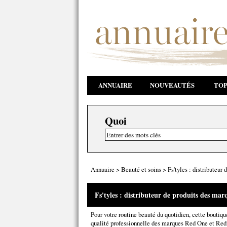
ANNUAIRE
NOUVEAUTÉS
TOP
Quoi
Annuaire
>
Beauté et soins
>
Fs'tyles : distributeu
Fs'tyles : distributeur de produits des ma
Pour votre routine beauté du quotidien, cette boutiqu
qualité professionnelle des marques Red One et Redi