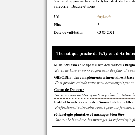
Visiter et apprécier le site
Fs'tyles : distributeur
catégorie :
Beauté et soins
Url
fstyles.fr
Hits
3
Date de validation
03-03-2021
Thématique proche de Fs'tyles : distribut
MilF Eyelashes : le spécialiste des faux cils magn
Envie de booster votre regard avec des faux cils san
GliSODin : des compléments alimentaires à bas
Et si prendre soin de votre peau commençait par ce 
Cocon de Douceur
Situé au cœur du Massif du Sancy, dans la station d
Institut beauté à domicile : Soins et ateliers filles
Professionnelle des soins beauté pour les femmes, j
réflexologie plantaire et massages bien-être
Site sur le bien-être ,les massages ,la réflexologie p