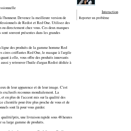
essionnelle
Interaction
 à l'honneur. Devenez la meilleure version de
Reporter un problème
fessionnels de Redist et Red One. Utilisez des
lon ou directement chez vous. Ces deux marques
es sont souvent présentes dans les grandes
n ligne des produits de la gamme homme Red
s cires coiffantes Red One, le masque à l'argile
ant à elle, vous offre des produits innovants
ussi y retrouver l'huile d'argan Redist dédiée à
eux de leur apparence et de leur image. C'est
uits exclusifs reconnus mondialement. La
 et en plus de l'accent mis sur la qualité des
ce clientèle pour être plus proche de vous et de
nnels sont là pour vous guider.
t qualité/prix, une livraison rapide sous 48 heures
er sa large gamme de produits.