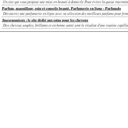
Un site qui vous propose une mise en beauté à domicile Pour éviter la queue intermina
Parfum, maquillage, soin et conseils beauté. Parfumerie en ligne - Parfumdo
Découvrez une parfumerie en ligne avec sa sélection des meilleurs parfums pour femm
Jmesensmieux : le site dédié aux soins pour les cheveux
Des cheveux souples, brillants et en bonne santé sont le résultat d'une routine capillai