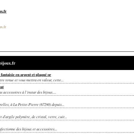
x.fr
x.fr
ijoux.fr
fantaisie en argent et plaqué or
re tenue et vous mettra en valeur, cette...
ent
s accessoires à l’instar des bijoux....
elles, à La Petite-Pierre (67290) depuis...
d'argile polymère, de cristal, verre, cuir...
fectionne des bijoux et accessoires...