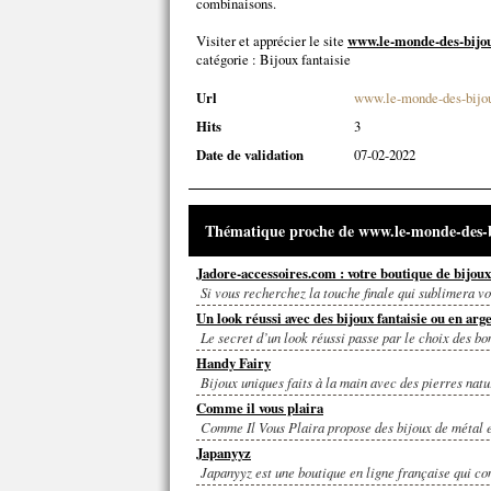
combinaisons.
Visiter et apprécier le site
www.le-monde-des-bijou
catégorie :
Bijoux fantaisie
Url
www.le-monde-des-bijou
Hits
3
Date de validation
07-02-2022
Thématique proche de www.le-monde-des-b
Jadore-accessoires.com : votre boutique de bijoux 
Si vous recherchez la touche finale qui sublimera vot
Un look réussi avec des bijoux fantaisie ou en arg
Le secret d’un look réussi passe par le choix des bon
Handy Fairy
Bijoux uniques faits à la main avec des pierres natur
Comme il vous plaira
Comme Il Vous Plaira propose des bijoux de métal et 
Japanyyz
Japanyyz est une boutique en ligne française qui con