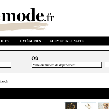
 HITS
CATÉGORIES
SOUMETTRE UN SITE
Où
oux.fr