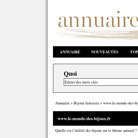
ANNUAIRE
NOUVEAUTÉS
TOP
Quoi
Annuaire
>
Bijoux fantaisie
>
www.le-monde-des-bij
www.le-monde-des-bijoux.fr
Quelle est l’utilité des bijoux sur le thème animal ?