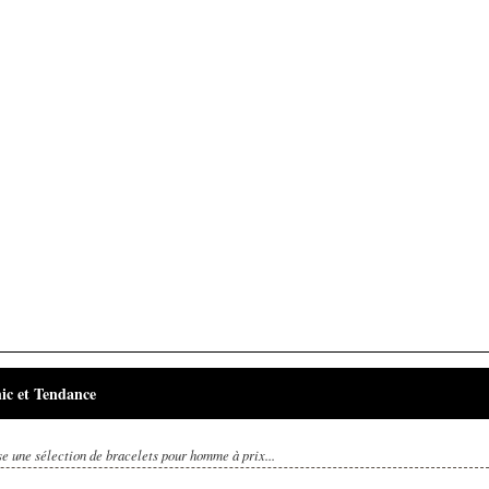
ic et Tendance
une sélection de bracelets pour homme à prix...