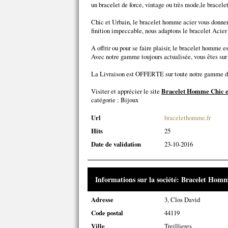
un bracelet de force, vintage ou très mode,le bracelet
Chic et Urbain, le bracelet homme acier vous donnera
finition impeccable, nous adaptons le bracelet Acier 
A offrir ou pour se faire plaisir, le bracelet homme e
Avec notre gamme toujours actualisée, vous êtes sur 
La Livraison est OFFERTE sur toute notre gamme 
Visiter et apprécier le site
Bracelet Homme Chic e
catégorie :
Bijoux
Url
bracelethomme.fr
Hits
25
Date de validation
23-10-2016
Informations sur la société: Bracelet Hom
Adresse
3, Clos David
Code postal
44119
Ville
Treillieres