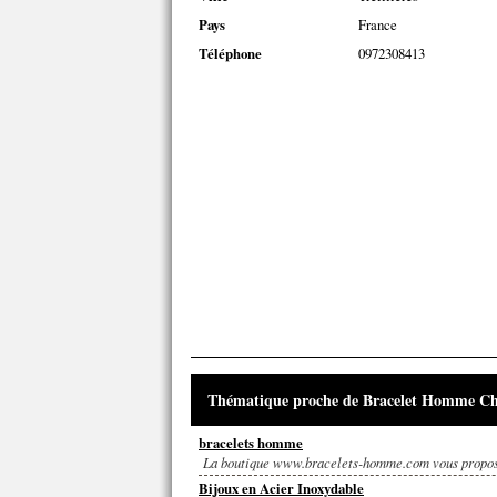
Pays
France
Téléphone
0972308413
Thématique proche de Bracelet Homme Ch
bracelets homme
La boutique www.bracelets-homme.com vous propose 
Bijoux en Acier Inoxydable