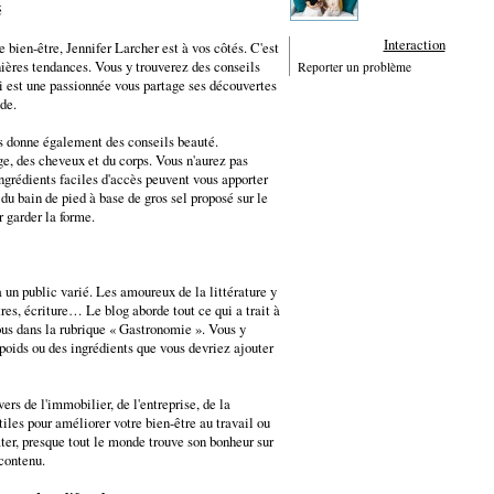
é
Interaction
 bien-être, Jennifer Larcher est à vos côtés. C'est
rnières tendances. Vous y trouverez des conseils
Reporter un problème
ui est une passionnée vous partage ses découvertes
ode.
us donne également des conseils beauté.
ge, des cheveux et du corps. Vous n'aurez pas
ngrédients faciles d'accès peuvent vous apporter
du bain de pied à base de gros sel proposé sur le
 garder la forme.
 un public varié. Les amoureux de la littérature y
res, écriture… Le blog aborde tout ce qui a trait à
vous dans la rubrique « Gastronomie ». Vous y
oids ou des ingrédients que vous devriez ajouter
ers de l'immobilier, de l'entreprise, de la
tiles pour améliorer votre bien-être au travail ou
er, presque tout le monde trouve son bonheur sur
 contenu.