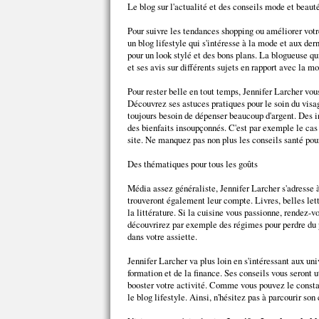
Le blog sur l'actualité et des conseils mode et beaut
Pour suivre les tendances shopping ou améliorer votre
un blog lifestyle qui s'intéresse à la mode et aux de
pour un look stylé et des bons plans. La blogueuse q
et ses avis sur différents sujets en rapport avec la m
Pour rester belle en tout temps, Jennifer Larcher vo
Découvrez ses astuces pratiques pour le soin du visa
toujours besoin de dépenser beaucoup d'argent. Des i
des bienfaits insoupçonnés. C'est par exemple le cas 
site. Ne manquez pas non plus les conseils santé pour
Des thématiques pour tous les goûts
Média assez généraliste, Jennifer Larcher s'adresse à
trouveront également leur compte. Livres, belles lett
la littérature. Si la cuisine vous passionne, rendez-
découvrirez par exemple des régimes pour perdre du p
dans votre assiette.
Jennifer Larcher va plus loin en s'intéressant aux univ
formation et de la finance. Ses conseils vous seront u
booster votre activité. Comme vous pouvez le constat
le blog lifestyle. Ainsi, n'hésitez pas à parcourir son