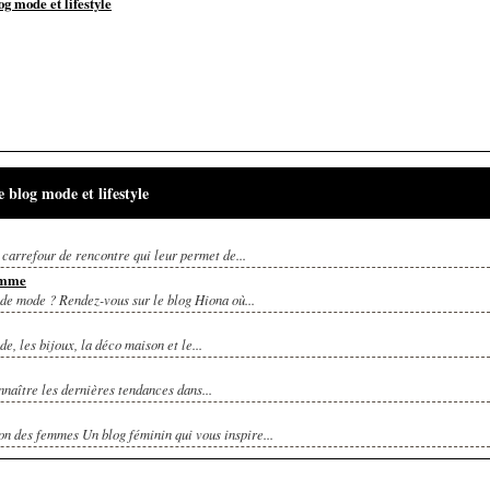
og mode et lifestyle
 blog mode et lifestyle
 carrefour de rencontre qui leur permet de...
homme
de mode ? Rendez-vous sur le blog Hiona où...
e, les bijoux, la déco maison et le...
nnaître les dernières tendances dans...
 des femmes Un blog féminin qui vous inspire...