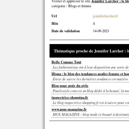
Visiter et apprécier le site
Jennifer Larcher : le bl
catégorie :
Blogs et forums
Url
jenniferlarcher.fr
Hits
4
Date de validation
14-09-2021
Thématique proche de Jennifer Larcher : le
Belle Comme Tout
Les fashionnistas ont à leur disposition une sorte de
Hiona : le blog des tendances modes femme et 
Envie de suivre les dernières tendances en matière 
Blog pour avoir du style
Pourlestyle.com est un blog dédié à la beauté, la mod
inspectrice-shopping.fr
Le blog inspectrice-shopping.fr est à suivre pour co
www.mue-magazine.fr
MUE MAGAZINE : blog mode et beauté à destination