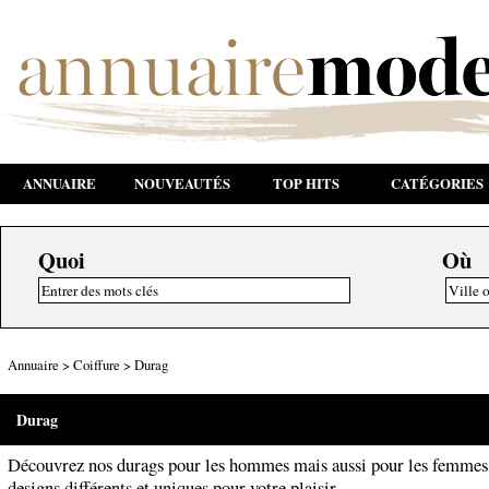
ANNUAIRE
NOUVEAUTÉS
TOP HITS
CATÉGORIES
Quoi
Où
Annuaire
>
Coiffure
>
Durag
Durag
Découvrez nos durags pour les hommes mais aussi pour les femmes.
designs différents et uniques pour votre plaisir.