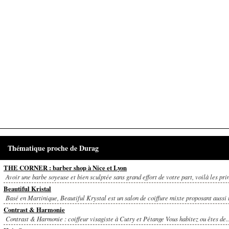
Thématique proche de Durag
THE CORNER : barber shop à Nice et Lyon
Avoir une barbe soyeuse et bien sculptée sans grand effort de votre part, voilà les pri
Beautiful Kristal
Basé en Martinique, Beautiful Krystal est un salon de coiffure mixte proposant aussi u
Contrast & Harmonie
Contrast & Harmonie : coiffeur visagiste à Cutry et Pétange Vous habitez ou êtes de..