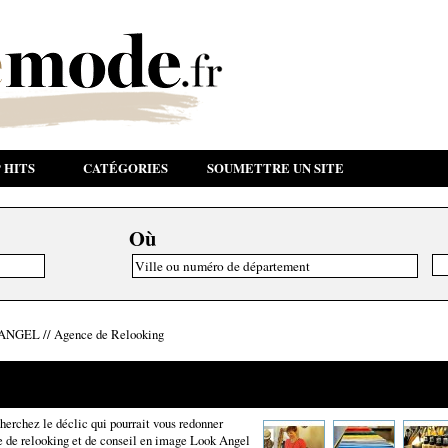
 HITS
CATÉGORIES
SOUMETTRE UN SITE
Où
ANGEL // Agence de Relooking
herchez le déclic qui pourrait vous redonner
e de relooking et de conseil en image Look Angel