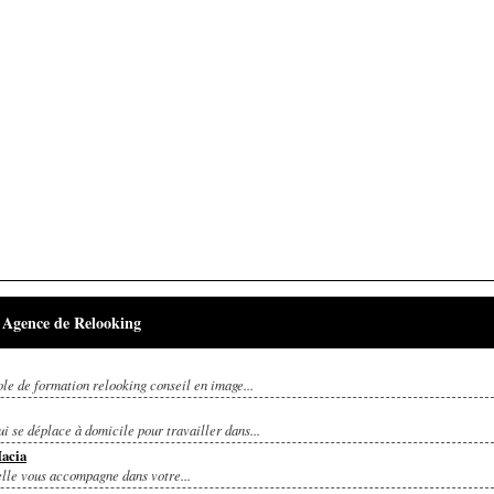
Agence de Relooking
ole de formation relooking conseil en image...
i se déplace à domicile pour travailler dans...
Macia
elle vous accompagne dans votre...