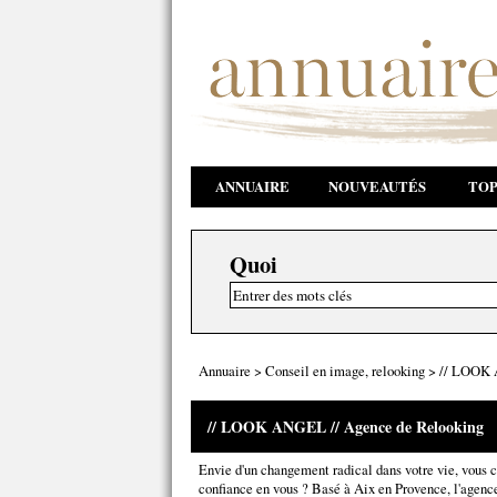
ANNUAIRE
NOUVEAUTÉS
TOP
Quoi
Annuaire
>
Conseil en image, relooking
>
// LOOK 
// LOOK ANGEL // Agence de Relooking
Envie d'un changement radical dans votre vie, vous c
confiance en vous ? Basé à Aix en Provence, l'agenc