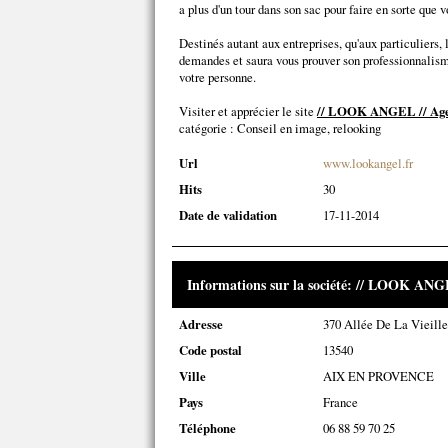
a plus d'un tour dans son sac pour faire en sorte que 
Destinés autant aux entreprises, qu'aux particuliers,
demandes et saura vous prouver son professionnalisme 
votre personne.
Visiter et apprécier le site
// LOOK ANGEL // Age
catégorie :
Conseil en image, relooking
Url
www.lookangel.fr
Hits
30
Date de validation
17-11-2014
Informations sur la société: // LOOK ANG
Adresse
370 Allée De La Vieill
Code postal
13540
Ville
AIX EN PROVENCE
Pays
France
Téléphone
06 88 59 70 25