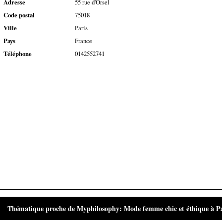
Adresse
55 rue d'Orsel
Code postal
75018
Ville
Paris
Pays
France
Téléphone
0142552741
Thématique proche de Myphilosophy: Mode femme chic et éthique à Pa