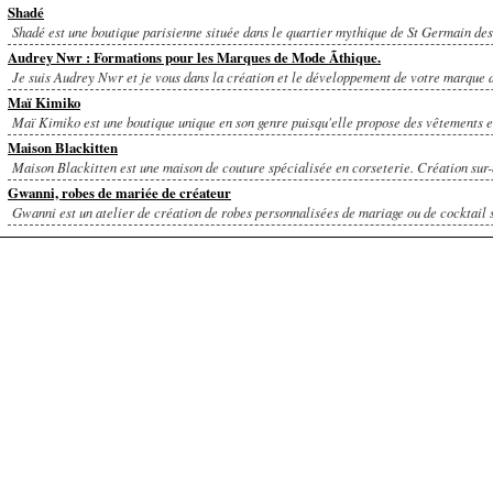
Shadé
Shadé est une boutique parisienne située dans le quartier mythique de St Germain des 
Audrey Nwr : Formations pour les Marques de Mode Ãthique.
Je suis Audrey Nwr et je vous dans la création et le développement de votre marque d
Maï Kimiko
Maï Kimiko est une boutique unique en son genre puisqu'elle propose des vêtements et
Maison Blackitten
Maison Blackitten est une maison de couture spécialisée en corseterie. Création sur-
Gwanni, robes de mariée de créateur
Gwanni est un atelier de création de robes personnalisées de mariage ou de cocktail s