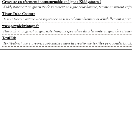
Grossiste en vêtement incontournable en ligne : Kiddystores !
Kiddystores est un grossiste de vêtement en ligne pour homme, femme et surtout enfant
Tissus Déco Couture
Tissus Déco Couture – La référence en tissus d’ameublement et d’habillement à prix t
www.pawpickvintage.fr
Pawpick Vintage est un grossiste français spécialisé dans la vente en gros de vêtement
TextiFab
TextiFab est une entreprise spécialisée dans la création de textiles personnalisés, où.