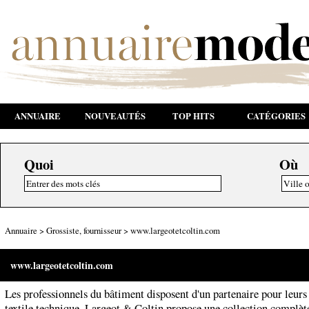
ANNUAIRE
NOUVEAUTÉS
TOP HITS
CATÉGORIES
Quoi
Où
Annuaire
>
Grossiste, fournisseur
>
www.largeotetcoltin.com
www.largeotetcoltin.com
Les professionnels du bâtiment disposent d'un partenaire pour leurs
textile technique. Largeot & Coltin propose une collection complèt