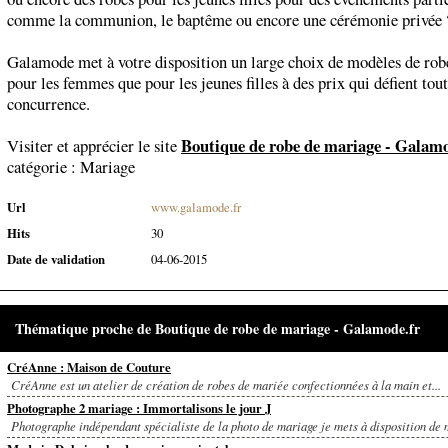
comme la communion, le baptême ou encore une cérémonie privée 
Galamode met à votre disposition un large choix de modèles de rob
pour les femmes que pour les jeunes filles à des prix qui défient tou
concurrence.
Boutique de robe de mariage - Galamo
Visiter et apprécier le site
catégorie :
Mariage
Url
www.galamode.fr
Hits
30
Date de validation
04-06-2015
Thématique proche de Boutique de robe de mariage - Galamode.fr
CréAnne : Maison de Couture
CréAnne est un atelier de création de robes de mariée confectionnées à la main et...
Photographe 2 mariage : Immortalisons le jour J
Photographe indépendant spécialiste de la photo de mariage je mets à disposition de m