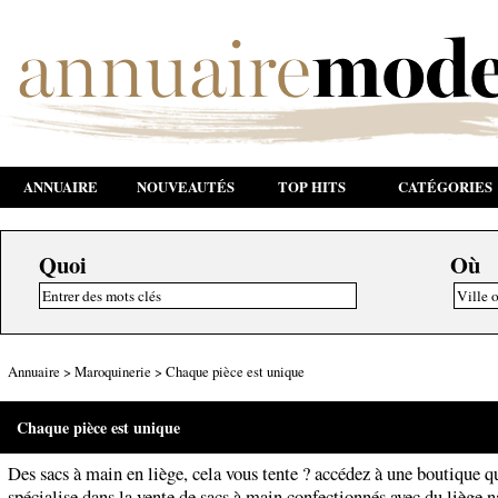
ANNUAIRE
NOUVEAUTÉS
TOP HITS
CATÉGORIES
Quoi
Où
Annuaire
>
Maroquinerie
>
Chaque pièce est unique
Chaque pièce est unique
Des sacs à main en liège, cela vous tente ? accédez à une boutique q
spécialise dans la vente de sacs à main confectionnés avec du liège n