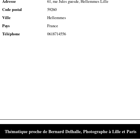
Adresse
61, rue Jules guesde, Hellemmes Lille
Code postal
59260
Ville
Hellemmes
Pays
France
Téléphone
0618714556
Thématique proche de Bernard Delhalle, Photographe à Lille et Paris