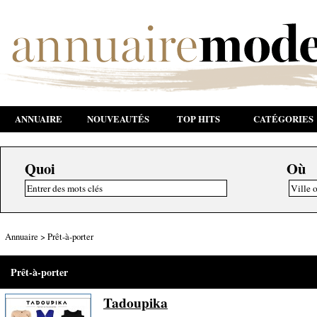
ANNUAIRE
NOUVEAUTÉS
TOP HITS
CATÉGORIES
Quoi
Où
Annuaire
>
Prêt-à-porter
Prêt-à-porter
Tadoupika