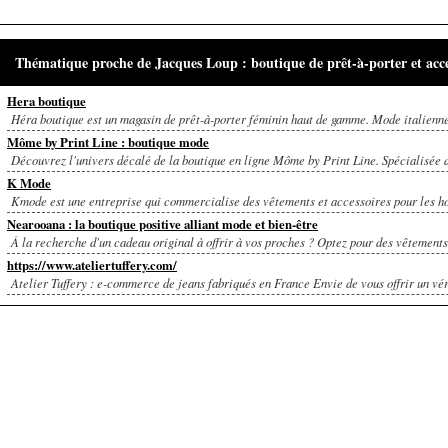
Thématique proche de Jacques Loup : boutique de prêt-à-porter et acce
Hera boutique
Héra boutique est un magasin de prêt-à-porter féminin haut de gamme. Mode italienne 
Môme by Print Line : boutique mode
Découvrez l'univers décalé de la boutique en ligne Môme by Print Line. Spécialisée da
K Mode
Kmode est une entreprise qui commercialise des vêtements et accessoires pour les ho
Nearooana : la boutique positive alliant mode et bien-être
À la recherche d'un cadeau original à offrir à vos proches ? Optez pour des vêtements 
https://www.ateliertuffery.com/
Atelier Tuffery : e-commerce de jeans fabriqués en France Envie de vous offrir un véri