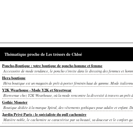
Thématique proche de Les trésors de Chloé
Poncho-Boutique : votre boutique de poncho homme et femme
Accessoire de mode tendance, le poncho s'invite dans le dressing des femmes et homme
Hera boutique
Héra boutique est un magasin de prêt-à-porter féminin haut de gamme. Mode italienne 
Y2K Wearhouse - Mode Y2K et Streetwear
Bienvenue chez Y2K Wearhouse, où la mode rencontre la diversité à travers un prêt-à-
Gothic Monster
Boutique dédiée à la marque Spiral, des vêtements gothiques pour adulte et enfant. De
Jardin Privé Paris : le spécialiste du pull cachemire
Matière noble, le cachemire se caractérise par sa beauté, sa douceur et le confort qu'i