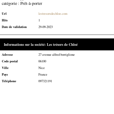
catégorie :
Prêt-à-porter
Url
lestresorsdechloe.com
Hits
1
Date de validation
29-09-2023
Informations sur la société: Les trésors de Chloé
Adresse
27 avenue alfred borriglione
Code postal
06100
Ville
Nice
Pays
France
Téléphone
097321191