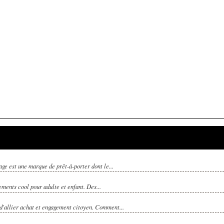
e est une marque de prêt-à-porter dont le...
ents cool pour adulte et enfant. Des...
 d'allier achat et engagement citoyen. Comment...