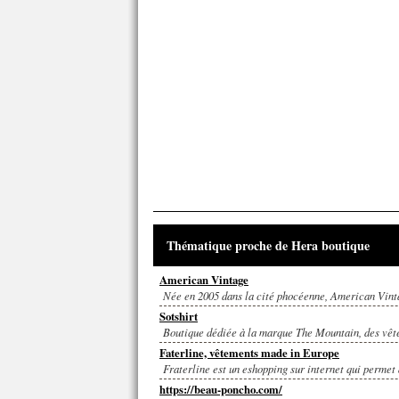
Thématique proche de Hera boutique
American Vintage
Née en 2005 dans la cité phocéenne, American Vintag
Sotshirt
Boutique dédiée à la marque The Mountain, des vêtem
Faterline, vêtements made in Europe
Fraterline est un eshopping sur internet qui permet
https://beau-poncho.com/