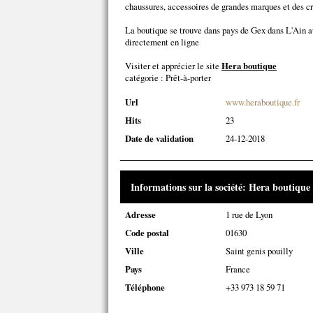
chaussures, accessoires de grandes marques et des c
La boutique se trouve dans pays de Gex dans L'Ain a
directement en ligne
Visiter et apprécier le site
Hera boutique
catégorie :
Prêt-à-porter
Url
www.heraboutique.fr
Hits
23
Date de validation
24-12-2018
Informations sur la société: Hera boutique
Adresse
1 rue de Lyon
Code postal
01630
Ville
Saint genis pouilly
Pays
France
Téléphone
+33 973 18 59 71