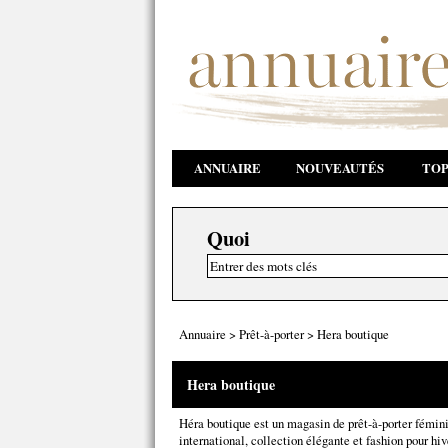
ANNUAIRE
NOUVEAUTÉS
TOP
Quoi
Annuaire
>
Prêt-à-porter
>
Hera boutique
Hera boutique
Héra boutique est un magasin de prêt-à-porter fémi
international, collection élégante et fashion pour hi