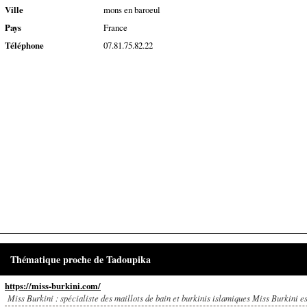
Ville
mons en baroeul
Pays
France
Téléphone
07.81.75.82.22
Thématique proche de Tadoupika
https://miss-burkini.com/
Miss Burkini : spécialiste des maillots de bain et burkinis islamiques Miss Burkini est