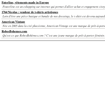
Faterline, vêtements made in Europe
Fraterline est un eshopping sur internet qui permet d'allier achat et engagement cito
1764 Nicolas : vendeur de t-shirts artistiques
Loin d'être une pièce basique et banale de nos dressings, le t-shirt est devenu aujourd'
American Vintage
Née en 2005 dans la cité phocéenne, American Vintage est une marque de prêt-à-porter
RobesBohemes.com
Qu'est-ce que RobesBohèmes.com ? C'est une jeune marque de prêt-à-porter féminin q