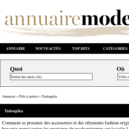
ANNUAIRE
NOUVEAUTÉS
TOP HITS
CATÉGORIES
Quoi
Où
Annuaire
>
Prêt-à-porter
>
Tadoupika
Tadoupika
Comment se procurer des accessoires et des vêtements fashion orig
bon prix parmi toutes les enseignes de mode présentes sur la toile ? i