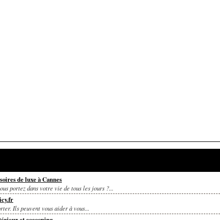
soires de luxe à Cannes
us portez dans votre vie de tous les jours ?...
cy.fr
ter. Ils peuvent vous aider à vous...
térieur et cocooning