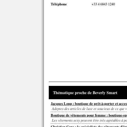
Téléphone
+33 4 6843 1240
Thématique proche de Beverly Smart
Jacques Loup : boutique de prêt-à-porter et acces
Adeptes des articles de luxe et soucieux de ce que vo
Boutique de vêtements pour femme : boutique-spi
Les vêtements sexy peuvent être très agréables à por
Christian Cane : le spécialiste des vêtements d'in