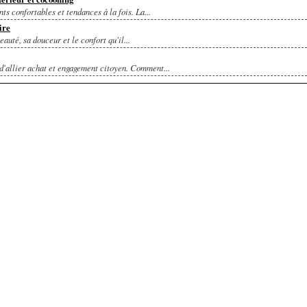
s confortables et tendances à la fois. La...
ire
uté, sa douceur et le confort qu'il...
 d'allier achat et engagement citoyen. Comment...