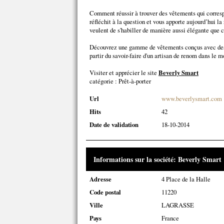
Comment réussir à trouver des vêtements qui corre
réfléchit à la question et vous apporte aujourd’hui la
veulent de s'habiller de manière aussi élégante que c
Découvrez une gamme de vêtements conçus avec des m
partir du savoir-faire d'un artisan de renom dans le m
Visiter et apprécier le site
Beverly Smart
catégorie :
Prêt-à-porter
Url
www.beverlysmart.com
Hits
42
Date de validation
18-10-2014
Informations sur la société: Beverly Smart
Adresse
4 Place de la Halle
Code postal
11220
Ville
LAGRASSE
Pays
France