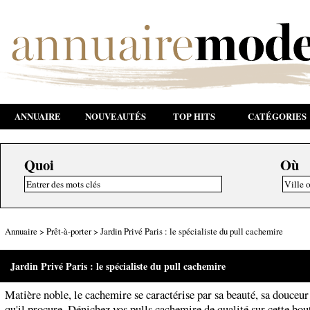
ANNUAIRE
NOUVEAUTÉS
TOP HITS
CATÉGORIES
Quoi
Où
Annuaire
>
Prêt-à-porter
>
Jardin Privé Paris : le spécialiste du pull cachemire
Jardin Privé Paris : le spécialiste du pull cachemire
Matière noble, le cachemire se caractérise par sa beauté, sa douceur 
qu'il procure. Dénichez vos pulls cachemire de qualité sur cette bou