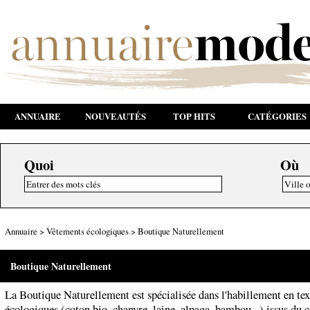
ANNUAIRE
NOUVEAUTÉS
TOP HITS
CATÉGORIES
Quoi
Où
Annuaire
>
Vêtements écologiques
>
Boutique Naturellement
Boutique Naturellement
La Boutique Naturellement est spécialisée dans l'habillement en tex
écologiques (coton bio, chanvre, laine, alpaga, bambou...) issus d