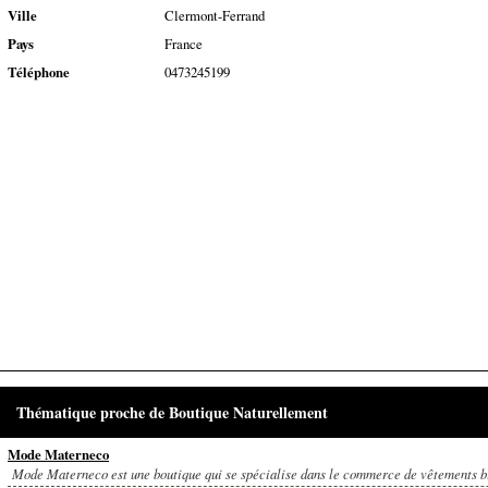
Ville
Clermont-Ferrand
Pays
France
Téléphone
0473245199
Thématique proche de Boutique Naturellement
Mode Materneco
Mode Materneco est une boutique qui se spécialise dans le commerce de vêtements b