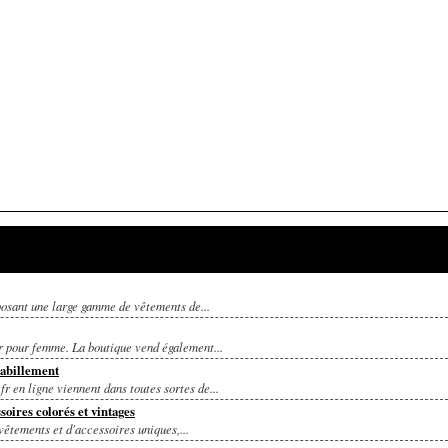
posant une large gamme de vêtements de...
r pour femme. La boutique vend également...
habillement
 en ligne viennent dans toutes sortes de...
oires colorés et vintages
vêtements et d'accessoires uniques,...