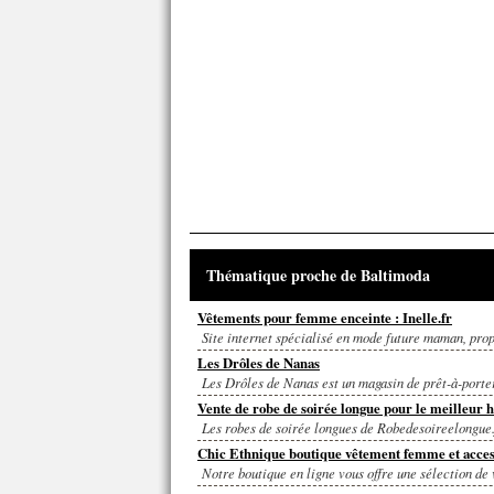
Thématique proche de Baltimoda
Vêtements pour femme enceinte : Inelle.fr
Site internet spécialisé en mode future maman, pro
Les Drôles de Nanas
Les Drôles de Nanas est un magasin de prêt-à-porte
Vente de robe de soirée longue pour le meilleur 
Les robes de soirée longues de Robedesoireelongue.fr
Chic Ethnique boutique vêtement femme et access
Notre boutique en ligne vous offre une sélection de 