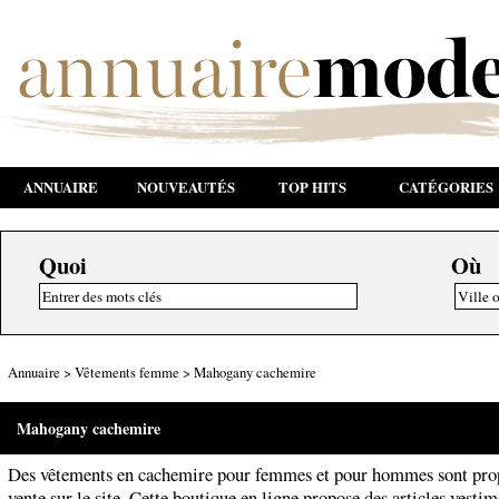
ANNUAIRE
NOUVEAUTÉS
TOP HITS
CATÉGORIES
Quoi
Où
Annuaire
>
Vêtements femme
>
Mahogany cachemire
Mahogany cachemire
Des vêtements en cachemire pour femmes et pour hommes sont prop
vente sur le site. Cette boutique en ligne propose des articles vestim