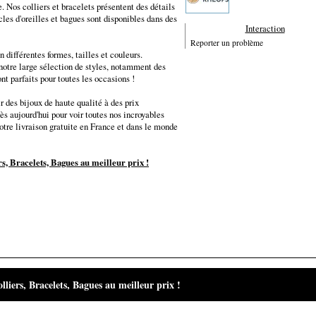
. Nos colliers et bracelets présentent des détails
les d'oreilles et bagues sont disponibles dans des
Interaction
Reporter un problème
 différentes formes, tailles et couleurs.
notre large sélection de styles, notamment des
nt parfaits pour toutes les occasions !
 des bijoux de haute qualité à des prix
dès aujourd'hui pour voir toutes nos incroyables
notre livraison gratuite en France et dans le monde
rs, Bracelets, Bagues au meilleur prix !
liers, Bracelets, Bagues au meilleur prix !