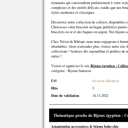
étonnants qui conviendront parfaitement à votre style
complexes et des motifs délicats, tandis que nos bouc
styles modernes et classiques.
Découvrez notre collection de colliers, disponibles en
Choisissez votre bracelet ou bague préféré(e) parmi 
bracelets en or et des bagues en argent. Nos bijoux so
Chez Trésor de Khéops, nous nous engageons à fournir
abordables. Alors n'attendez plus, visitez notre site 
collections ! Achetez dès aujourd'hui et profitez de 
entier !
Visiter et apprécier le site
Bijoux égyptien : Collie
catégorie :
Bijoux fantaisie
Url
tresor-de-kheops.fr
Hits
3
Date de validation
14-11-2022
Thématique proche de Bijoux égyptien : Col
Asiantoutim accessoires & bijoux boho chic