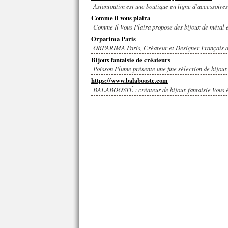
Asiantoutim est une boutique en ligne d’accessoires 
Comme il vous plaira
Comme Il Vous Plaira propose des bijoux de métal et 
Orparima Paris
ORPARIMA Paris, Créateur et Designer Français de T
Bijoux fantaisie de créateurs
Poisson Plume présente une fine sélection de bijoux 
https://www.balabooste.com
BALABOOSTÉ : créateur de bijoux fantaisie Vous ête