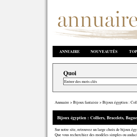
ANNUAIRE
NOUVEAUTÉS
TOP
Quoi
Annuaire
>
Bijoux fantaisie
>
Bijoux égyptien : Coll
Bijoux égyptien : Colliers, Bracelets, Bague
Sur notre site, retrouvez un large choix de bijoux égy
Que vous recherchiez des modèles simples ou audaci