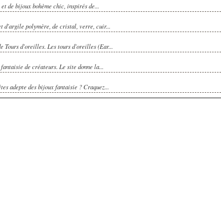
et de bijoux bohème chic, inspirés de...
d'argile polymère, de cristal, verre, cuir...
ours d'oreilles. Les tours d'oreilles (Ear...
fantaisie de créateurs. Le site donne la...
s adepte des bijoux fantaisie ? Craquez...