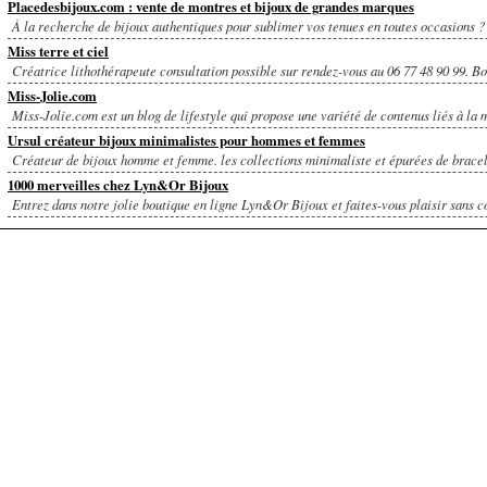
Placedesbijoux.com : vente de montres et bijoux de grandes marques
À la recherche de bijoux authentiques pour sublimer vos tenues en toutes occasions ? 
Miss terre et ciel
Créatrice lithothérapeute consultation possible sur rendez-vous au 06 77 48 90 99. Bo
Miss-Jolie.com
Miss-Jolie.com est un blog de lifestyle qui propose une variété de contenus liés à la m
Ursul créateur bijoux minimalistes pour hommes et femmes
Créateur de bijoux homme et femme. les collections minimaliste et épurées de bracel
1000 merveilles chez Lyn&Or Bijoux
Entrez dans notre jolie boutique en ligne Lyn&Or Bijoux et faites-vous plaisir sans c