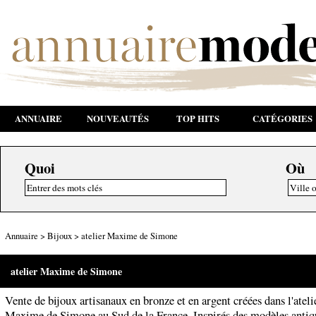
ANNUAIRE
NOUVEAUTÉS
TOP HITS
CATÉGORIES
Quoi
Où
Annuaire
>
Bijoux
>
atelier Maxime de Simone
atelier Maxime de Simone
Vente de bijoux artisanaux en bronze et en argent créées dans l'ateli
Maxime de Simone au Sud de la France. Inspirés des modèles antiq