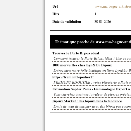
Url
www.ma-bague-antistre
Hits
1
Date de validation
30-01-2026
Thématique proche de www.ma-bague-anti
Trouvez le Porte Bijoux idéal
Comment trouver le Porte-Bijoux idéal ? Que ce soit
1000 merveilles chez Lyn&Or Bijoux
Entrez dans notre jolie boutique en ligne Lyn&Or Bij
https://fremontbijoutier.fr
FREMONT BIJOUTIER : votre bijouterie à Paris et en
Estimation Saphir Paris - Gemmologue Expert à l
Vous cherchez à estmer la valeur de pierres précieu
Bijoux Market : des bijoux dans la tendance
Envie de vous démarquer avec des bijoux pas comme l