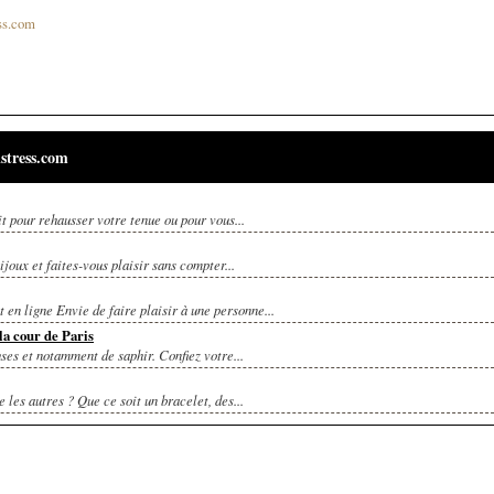
ss.com
stress.com
 pour rehausser votre tenue ou pour vous...
oux et faites-vous plaisir sans compter...
 ligne Envie de faire plaisir à une personne...
a cour de Paris
ses et notamment de saphir. Confiez votre...
es autres ? Que ce soit un bracelet, des...