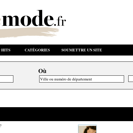
 HITS
CATÉGORIES
SOUMETTRE UN SITE
Où
?