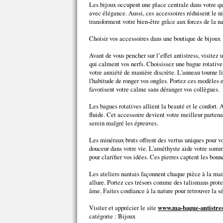
Les bijoux occupent une place centrale dans votre quo
avec élégance. Aussi, ces accessoires réduisent le n
transforment votre bien-être grâce aux forces de la na
Choisir vos accessoires dans une boutique de bijoux
Avant de vous pencher sur l’effet antistress, visitez
qui calment vos nerfs. Choisissez une bague rotativ
votre anxiété de manière discrète. L'anneau tourne l
l'habitude de ronger vos ongles. Portez ces modèles e
favorisent votre calme sans déranger vos collègues.
Les bagues rotatives allient la beauté et le confort. 
fluide. Cet accessoire devient votre meilleur partenai
serein malgré les épreuves.
Les minéraux bruts offrent des vertus uniques pour v
douceur dans votre vie. L'améthyste aide votre somm
pour clarifier vos idées. Ces pierres captent les bonn
Les ateliers nantais façonnent chaque pièce à la main
allure. Portez ces trésors comme des talismans protec
âme. Faites confiance à la nature pour retrouver la sé
Visiter et apprécier le site
www.ma-bague-antistre
catégorie :
Bijoux