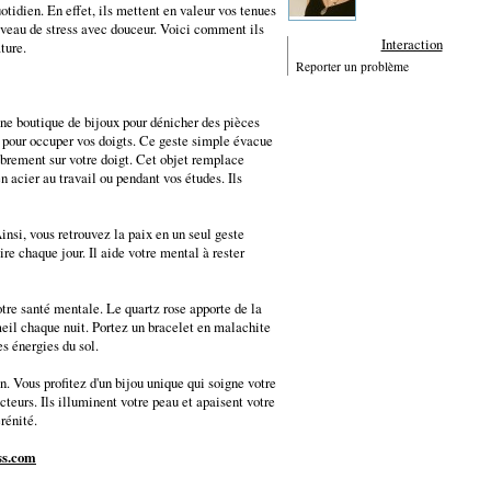
tidien. En effet, ils mettent en valeur vos tenues
iveau de stress avec douceur. Voici comment ils
Interaction
ture.
Reporter un problème
 une boutique de bijoux pour dénicher des pièces
e pour occuper vos doigts. Ce geste simple évacue
ibrement sur votre doigt. Cet objet remplace
n acier au travail ou pendant vos études. Ils
Ainsi, vous retrouvez la paix en un seul geste
re chaque jour. Il aide votre mental à rester
otre santé mentale. Le quartz rose apporte de la
eil chaque nuit. Portez un bracelet en malachite
es énergies du sol.
. Vous profitez d'un bijou unique qui soigne votre
teurs. Ils illuminent votre peau et apaisent votre
rénité.
ss.com