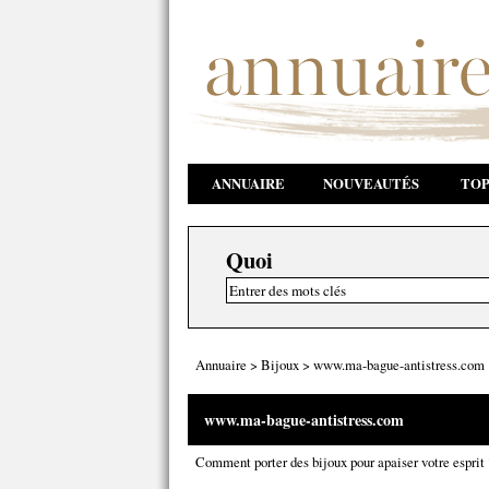
ANNUAIRE
NOUVEAUTÉS
TOP
Quoi
Annuaire
>
Bijoux
>
www.ma-bague-antistress.com
www.ma-bague-antistress.com
Comment porter des bijoux pour apaiser votre esprit 