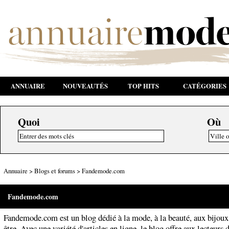
ANNUAIRE
NOUVEAUTÉS
TOP HITS
CATÉGORIES
Quoi
Où
Annuaire
>
Blogs et forums
>
Fandemode.com
Fandemode.com
Fandemode.com est un blog dédié à la mode, à la beauté, aux bijoux 
être. Avec une variété d'articles en ligne, le blog offre aux lecteurs 