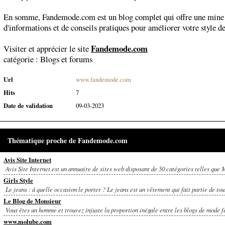
En somme, Fandemode.com est un blog complet qui offre une mine
d'informations et de conseils pratiques pour améliorer votre style de
Fandemode.com
Visiter et apprécier le site
catégorie :
Blogs et forums
Url
www.fandemode.com
Hits
7
Date de validation
09-03-2023
Thématique proche de Fandemode.com
Avis Site Internet
Avis Site Internet est un annuaire de sites web disposant de 50 catégories telles que M
Girls Style
Le jeans : à quelle occasion le porter ? Le jeans est un vêtement qui fait partie de tout
Le Blog de Monsieur
Vous êtes un homme et trouvez injuste la proportion inégale entre les blogs de mode f
www.molube.com