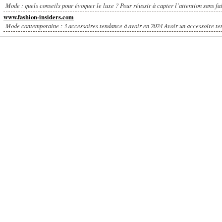
Mode : quels conseils pour évoquer le luxe ? Pour réussir à capter l’attention sans fai
www.fashion-insiders.com
Mode contemporaine : 3 accessoires tendance à avoir en 2024 Avoir un accessoire ten