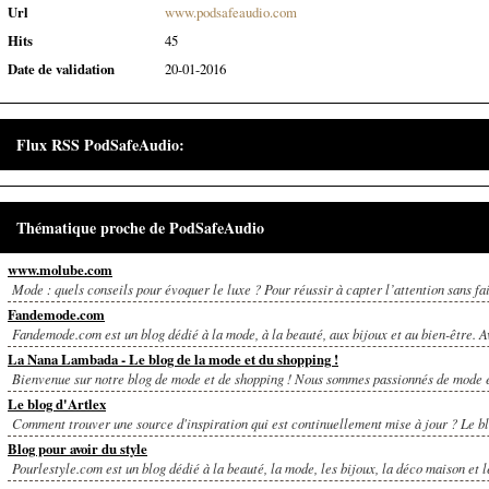
Url
www.podsafeaudio.com
Hits
45
Date de validation
20-01-2016
Flux RSS PodSafeAudio:
Actu mode, musique et geek
Thématique proche de PodSafeAudio
www.molube.com
Mode : quels conseils pour évoquer le luxe ? Pour réussir à capter l’attention sans fai
Fandemode.com
Fandemode.com est un blog dédié à la mode, à la beauté, aux bijoux et au bien-être. Av
La Nana Lambada - Le blog de la mode et du shopping !
Bienvenue sur notre blog de mode et de shopping ! Nous sommes passionnés de mode e
Le blog d'Artlex
Comment trouver une source d'inspiration qui est continuellement mise à jour ? Le blo
Blog pour avoir du style
Pourlestyle.com est un blog dédié à la beauté, la mode, les bijoux, la déco maison et le