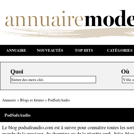
ANNUAIRE
NOUVEAUTÉS
TOP HITS
CATÉGORIES
Quoi
Où
Annuaire
>
Blogs et forums
>
PodSafeAudio
PodSafeAudio
Le blog podsafeaudio.com est à suivre pour connaître toutes les sort
monde de la musique, du shopping ou de la planète geek. Julie, blo