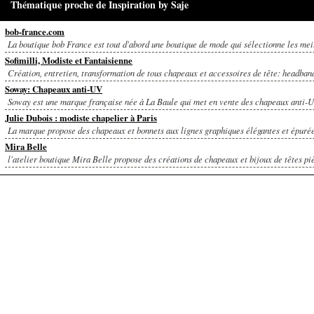
Thématique proche de Inspiration by Saje
bob-france.com
La boutique bob France est tout d'abord une boutique de mode qui sélectionne les meil
Sofimilli, Modiste et Fantaisienne
Création, entretien, transformation de tous chapeaux et accessoires de tête: headband,
Soway: Chapeaux anti-UV
Soway est une marque française née à La Baule qui met en vente des chapeaux anti-
Julie Dubois : modiste chapelier à Paris
La marque propose des chapeaux et bonnets aux lignes graphiques élégantes et épurées
Mira Belle
l'atelier boutique Mira Belle propose des créations de chapeaux et bijoux de têtes piè