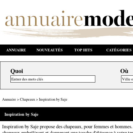
ANNUAIRE
NOUVEAUTÉS
TOP HITS
CATÉGORIES
Quoi
Où
Annuaire
>
Chapeaux
>
Inspiration by Saje
Inspiration by Saje
Inspiration by Saje propose des chapeaux, pour femmes et hommes.
chapeaux embelliront et donneront une touche d'élégance à votre te