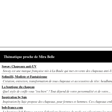
Thématique proche de Mira Belle
Soway: Chapeaux anti-UV
Soway est une marque française née à La Baule qui met en vente des chapeaux anti-
Sofimilli, Modiste et Fantaisienne
Création, entretien, transformation de tous chapeaux et accessoires de tête: headband,
La boutique du chapeau
Quel style de coiffe vous "ira bien" ? Tout dépend de votre personnalité et de votre...
Inspiration by Saje
Inspiration by Saje propose des chapeaux, pour femmes et hommes. Ces chapeaux embel
bob-france.com
La boutique bob France est tout d'abord une boutique de mode qui sélectionne les meil