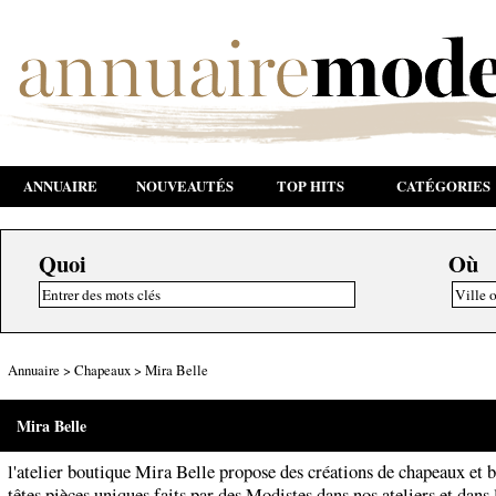
ANNUAIRE
NOUVEAUTÉS
TOP HITS
CATÉGORIES
Quoi
Où
Annuaire
>
Chapeaux
>
Mira Belle
Mira Belle
l'atelier boutique Mira Belle propose des créations de chapeaux et 
têtes pièces uniques faits par des Modistes dans nos ateliers et dans 