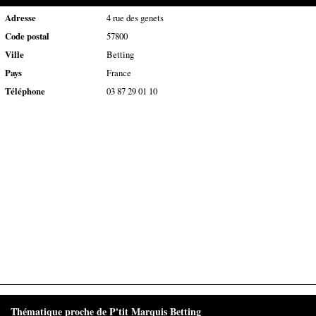
Adresse
4 rue des genets
Code postal
57800
Ville
Betting
Pays
France
Téléphone
03 87 29 01 10
Thématique proche de P'tit Marquis Betting