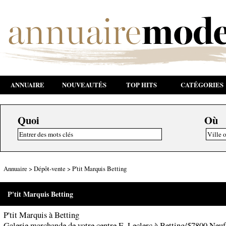
ANNUAIRE
NOUVEAUTÉS
TOP HITS
CATÉGORIES
Quoi
Où
Annuaire
>
Dépôt-vente
>
P'tit Marquis Betting
P'tit Marquis Betting
P'tit Marquis à Betting
Galerie marchande de votre centre E. Leclerc à Betting/57800 Neuf 