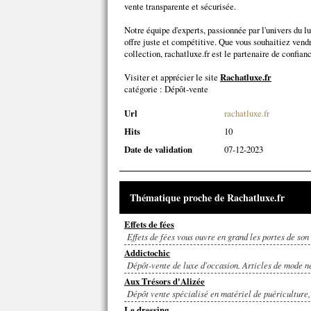
vente transparente et sécurisée.
Notre équipe d'experts, passionnée par l'univers du lu
offre juste et compétitive. Que vous souhaitiez vend
collection, rachatluxe.fr est le partenaire de confian
Visiter et apprécier le site
Rachatluxe.fr
catégorie :
Dépôt-vente
Url
rachatluxe.fr
Hits
10
Date de validation
07-12-2023
Thématique proche de Rachatluxe.fr
Effets de fées
Effets de fées vous ouvre en grand les portes de son
Addictochic
Dépôt-vente de luxe d'occasion. Articles de mode neu
Aux Trésors d'Alizée
Dépôt vente spécialisé en matériel de puériculture, 
Le dressing