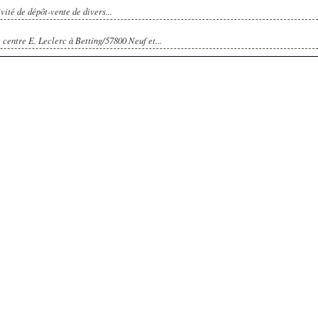
vité de dépôt-vente de divers...
centre E. Leclerc à Betting/57800 Neuf et...