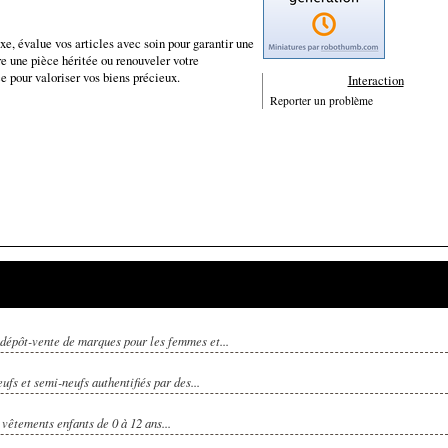
xe, évalue vos articles avec soin pour garantir une
re une pièce héritée ou renouveler votre
ce pour valoriser vos biens précieux.
Interaction
Reporter un problème
 dépôt-vente de marques pour les femmes et...
fs et semi-neufs authentifiés par des...
vêtements enfants de 0 à 12 ans...