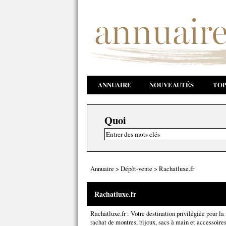
ANNUAIRE
NOUVEAUTÉS
TOP
Quoi
Annuaire
>
Dépôt-vente
>
Rachatluxe.fr
Rachatluxe.fr
Rachatluxe.fr : Votre destination privilégiée pour la
rachat de montres, bijoux, sacs à main et accessoir