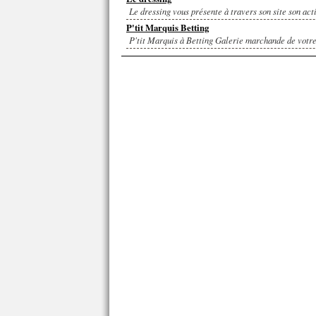
Le dressing vous présente à travers son site son acti
P'tit Marquis Betting
P'tit Marquis à Betting Galerie marchande de votre 