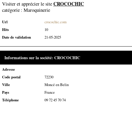
CROCOCHIC
Visiter et apprécier le site
catégorie :
Maroquinerie
Url
crocochic.com
Hits
10
Date de validation
21-05-2025
Informations sur la société: CROCOCHIC
Adresse
Code postal
72230
Ville
Moncé en Belin
Pays
France
Téléphone
09 72 45 70 74