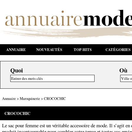
ANNUAIRE
NOUVEAUTÉS
TOP HITS
CATÉGORIES
Quoi
Où
Annuaire
>
Maroquinerie
>
CROCOCHIC
CROCOCHIC
Le sac pour femme est un véritable accessoire de mode. Il s’agit en 
produit incontournable pour combler votre tenue et toutes vos envie