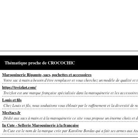
Thématique proche de CROCOCHIC
Maroquinerie Ripauste, sacs, pochettes et accessoires
Votre sac à main a besoin d'être remplacer et vous cherchez un modèle de qualité et t
https://treizkot.com/
Treizkot est une marque française spécialisée dans la maroquinerie et les accessoires
Louis et fils
Chez Louis et fils, nous souhaitons vous éblouir par le raffinement et la diversité de no
MesSacs.fr
Dédié aux sacs à main et à la maroquinerie ce site vous propose un énorme choix et de
In Cute - Sellerie Maroquinerie à la française
In Cute est le nom de la marque crée par Karoline Bordas qui a fait ses armes aux Ate