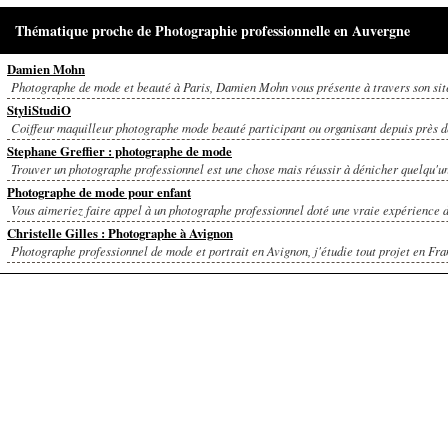
Thématique proche de Photographie professionnelle en Auvergne
Damien Mohn
Photographe de mode et beauté à Paris, Damien Mohn vous présente à travers son site
StyliStudiO
Coiffeur maquilleur photographe mode beauté participant ou organisant depuis près de
Stephane Greffier : photographe de mode
Trouver un photographe professionnel est une chose mais réussir à dénicher quelqu'un 
Photographe de mode pour enfant
Vous aimeriez faire appel à un photographe professionnel doté une vraie expérience da
Christelle Gilles : Photographe à Avignon
Photographe professionnel de mode et portrait en Avignon, j'étudie tout projet en Fran