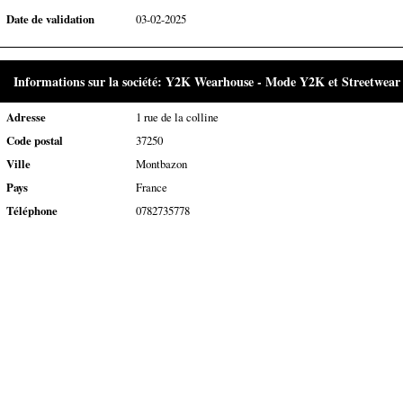
Date de validation
03-02-2025
Informations sur la société: Y2K Wearhouse - Mode Y2K et Streetwear
Adresse
1 rue de la colline
Code postal
37250
Ville
Montbazon
Pays
France
Téléphone
0782735778