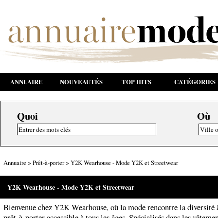
ANNUAIRE
NOUVEAUTÉS
TOP HITS
CATÉGORIES
Quoi
Où
Annuaire
>
Prêt-à-porter
>
Y2K Wearhouse - Mode Y2K et Streetwear
Y2K Wearhouse - Mode Y2K et Streetwear
Bienvenue chez Y2K Wearhouse, où la mode rencontre la diversité à
prêt-à-porter accessible à tous les âges. Spécialisés dans les vêteme