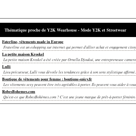
Thématique proche de Y2K Wearhouse - Mode Y2K et Streetwear
Faterline, vêtements made in Europe
Fraterline est un eshopping sur internet qui permet d'allier achat et engagement cito
La petite maison Kroskel
La petite maison Kroskel a été créée par Ornella Djoukui, une entrepreneuse camerou
Lulli
Lieu précurseur, Lulli vous dévoile les tendances grâce à son sens stylistique affirmé..
Boutique de vêtements pour femme : boutique-spicy.fr
Les vêtements sexy peuvent être très agréables à porter. Ils peuvent vous aider à vous.
RobesBohemes.com
Qu'est-ce que RobesBohèmes.com ? C'est une jeune marque de prêt-à-porter féminin q